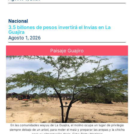
Nacional
3.5 billones de pesos invertirá el Invias en La
Guajira
Agosto 1, 2026
Paisaje Guajiro
En las comunidades wayuu de La Guajira, el molino ocupa un lugar de privilegio
En 
siempre debajo de un arbol, para moler el maiz y preparar las arepas y la chicha
bic
para su alimentaciòn diaria. Foto: Betty Martinez