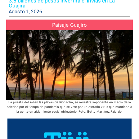
3.5 billones de pesos invertirá el Invias en La
Guajira
Agosto 1, 2026
Paisaje Guajiro
La puesta del sol en las playas de Riohacha, se muestra imponente en medio de la
E
soledad por el tiempo de pandemia que se vive por un extraño virus que mantiene a
pue
la gente en aislamiento social obligatorio. Foto: Betty Martínez Fajardo.