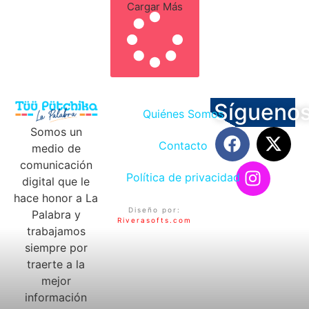
Cargar Más
Sígueno
Quiénes Somos
Somos un
Contacto
medio de
comunicación
Política de privacidad
digital que le
hace honor a La
Diseño por:
Palabra y
Riverasofts.com
trabajamos
siempre por
traerte a la
mejor
información