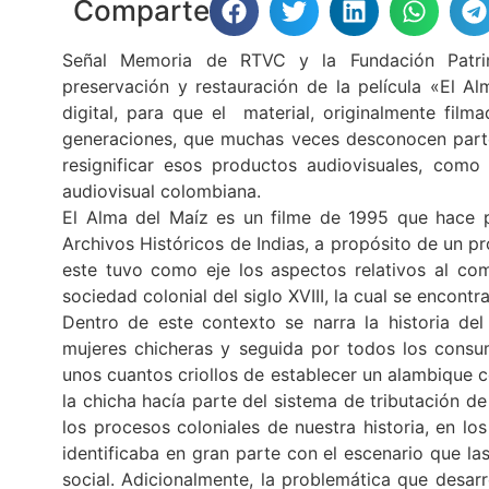
Comparte
Señal Memoria de RTVC y la Fundación Patrim
preservación y restauración de la película «El 
digital, para que el material, originalmente fil
generaciones, que muchas veces desconocen partes
resignificar esos productos audiovisuales, como
audiovisual colombiana.
El Alma del Maíz es un filme de 1995 que hace pa
Archivos Históricos de Indias, a propósito de un p
este tuvo como eje los aspectos relativos al com
sociedad colonial del siglo XVIII, la cual se encont
Dentro de este contexto se narra la historia de
mujeres chicheras y seguida por todos los consum
unos cuantos criollos de establecer un alambique co
la chicha hacía parte del sistema de tributación d
los procesos coloniales de nuestra historia, en los
identificaba en gran parte con el escenario que l
social. Adicionalmente, la problemática que desar