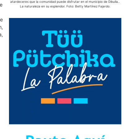
atardeceres que la comunidad puede disfrutar en el municipio de Dibulla..
e
La naturaleza en su esplendor. Foto: Betty Martínez Fajardo.
de
n,
a,