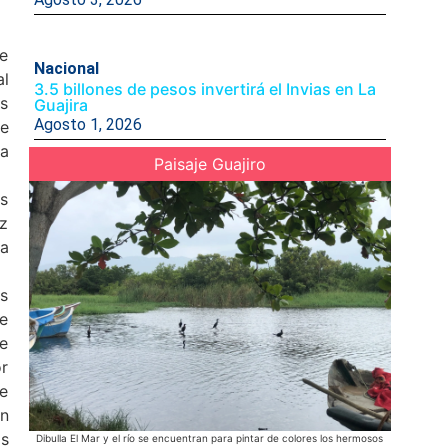
e
Nacional
al
3.5 billones de pesos invertirá el Invias en La
as
Guajira
Agosto 1, 2026
de
ia
Paisaje Guajiro
os
ez
la
as
de
de
or
se
ón
os
Dibulla El Mar y el río se encuentran para pintar de colores los hermosos
Desfile 