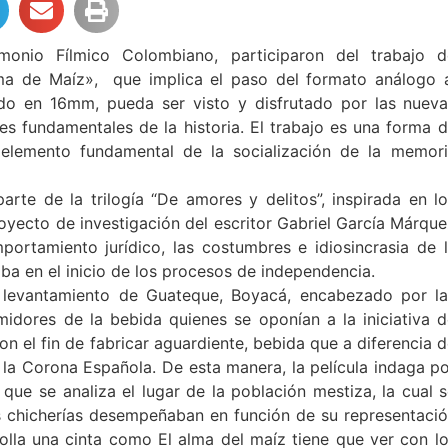
onio Fílmico Colombiano, participaron del trabajo d
Alma de Maíz», que implica el paso del formato análogo 
mado en 16mm, pueda ser visto y disfrutado por las nuev
 fundamentales de la historia. El trabajo es una forma 
 elemento fundamental de la socialización de la memor
rte de la trilogía “De amores y delitos”, inspirada en l
royecto de investigación del escritor Gabriel García Márqu
portamiento jurídico, las costumbres e idiosincrasia de 
raba en el inicio de los procesos de independencia.
l levantamiento de Guateque, Boyacá, encabezado por l
idores de la bebida quienes se oponían a la iniciativa 
n el fin de fabricar aguardiente, bebida que a diferencia 
e la Corona Española. De esta manera, la película indaga p
 que se analiza el lugar de la población mestiza, la cual 
as chicherías desempeñaban en función de su representaci
rolla una cinta como El alma del maíz tiene que ver con l