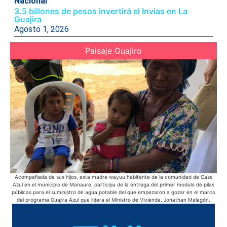
Nacional
3.5 billones de pesos invertirá el Invias en La
Guajira
Agosto 1, 2026
Paisaje Guajiro
Acompañada de sus hijos, esta madre wayuu habitante de la comunidad de Casa
E
Azul en el municipio de Manaure, participa de la entrega del primer modulo de pilas
s
públicas para el suministro de agua potable del que empezaron a gozar en el marco
del programa Guajira Azul que lidera el Ministro de Vivienda, Jonathan Malagón.