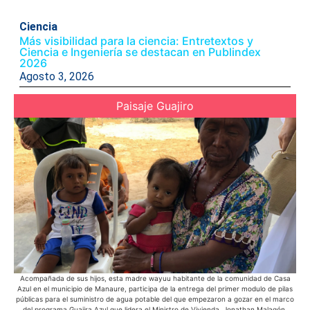
Ciencia
Más visibilidad para la ciencia: Entretextos y
Ciencia e Ingeniería se destacan en Publindex
2026
Agosto 3, 2026
Paisaje Guajiro
Acompañada de sus hijos, esta madre wayuu habitante de la comunidad de Casa
E
Azul en el municipio de Manaure, participa de la entrega del primer modulo de pilas
s
públicas para el suministro de agua potable del que empezaron a gozar en el marco
del programa Guajira Azul que lidera el Ministro de Vivienda, Jonathan Malagón.