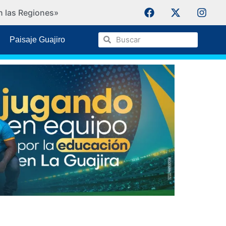
n las Regiones»
IPSI Ko
Paisaje Guajiro