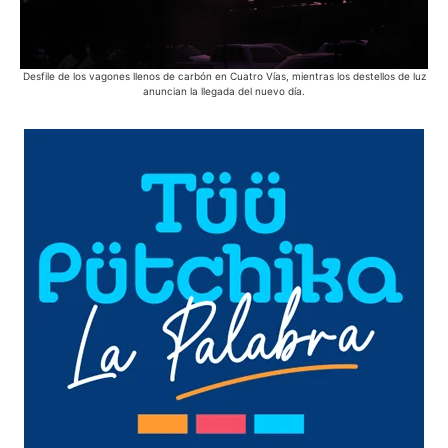
Desfile de los vagones llenos de carbón en Cuatro Vías, mientras los destellos de luz
anuncian la llegada del nuevo día.