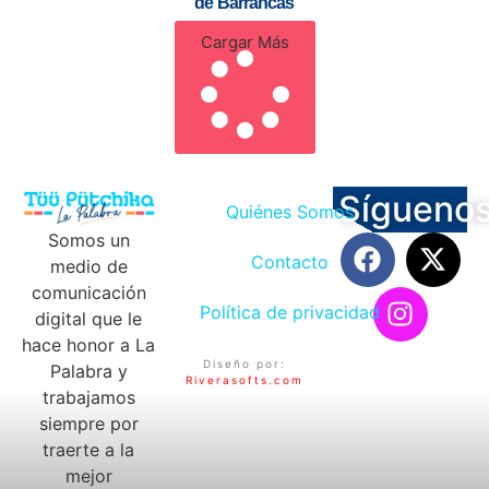
de Barrancas
Cargar Más
Sígueno
Quiénes Somos
Somos un
Contacto
medio de
comunicación
Política de privacidad
digital que le
hace honor a La
Diseño por:
Palabra y
Riverasofts.com
trabajamos
siempre por
traerte a la
mejor