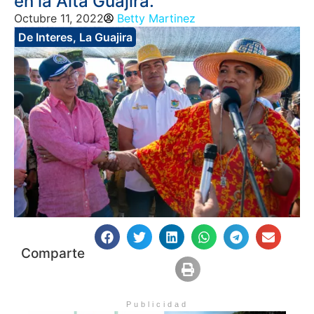
en la Alta Guajira.
Octubre 11, 2022
Betty Martinez
De Interes
,
La Guajira
Comparte
Publicidad