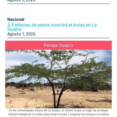
Nacional
3.5 billones de pesos invertirá el Invias en La
Guajira
Agosto 1, 2026
Paisaje Guajiro
En las comunidades wayuu de La Guajira, el molino ocupa un lugar de privilegio
Ac
siempre debajo de un arbol, para moler el maiz y preparar las arepas y la chicha
Azu