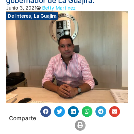
gobernador de La Guajira.
Junio 3, 2021
Betty Martinez
De Interes
,
La Guajira
Comparte