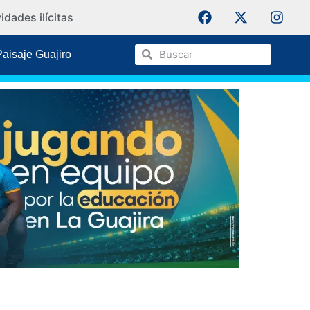
La Sala 
dades ilícitas
Wayuu
Paisaje Guajiro