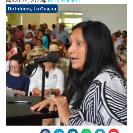
Marzo 29, 2022
Betty Martinez
De Interes
,
La Guajira