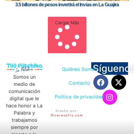
3.5 billones de pesos invertirá el Invias en La Guajira
Cargar Más
Sígueno
Quiénes Somos
Somos un
Contacto
medio de
comunicación
Política de privacidad
digital que le
hace honor a La
Diseño por:
Palabra y
Riverasofts.com
trabajamos
siempre por