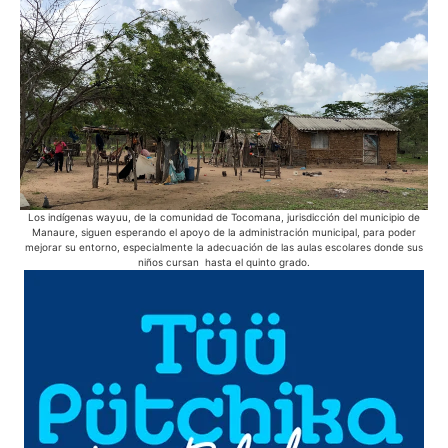
Los indígenas wayuu, de la comunidad de Tocomana, jurisdicción del municipio de
Ac
Manaure, siguen esperando el apoyo de la administración municipal, para poder
Azu
mejorar su entorno, especialmente la adecuación de las aulas escolares donde sus
púb
niños cursan hasta el quinto grado.
d