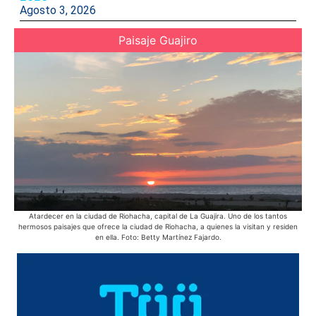
Agosto 3, 2026
Paisaje Guajiro
Atardecer en la ciudad de Riohacha, capital de La Guajira. Uno de los tantos
E
hermosos paisajes que ofrece la ciudad de Riohacha, a quienes la visitan y residen
pue
en ella. Foto: Betty Martínez Fajardo.