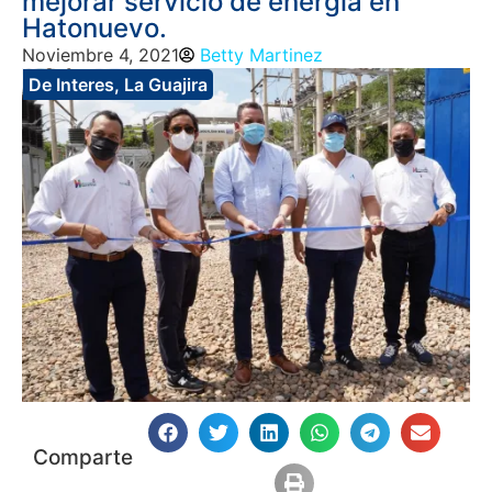
mejorar servicio de energía en
Hatonuevo.
Noviembre 4, 2021
Betty Martinez
De Interes
,
La Guajira
Comparte