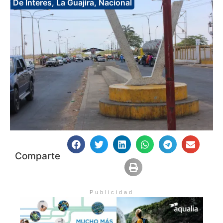
De Interes
,
La Guajira
,
Nacional
Comparte
Publicidad