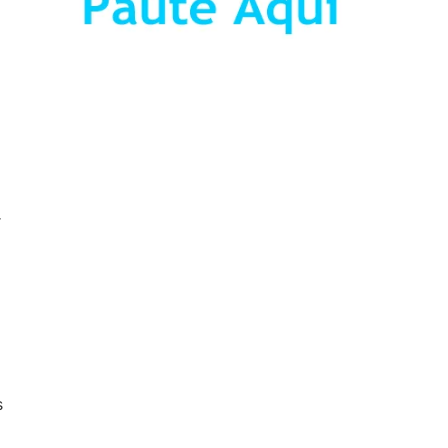
a
r
s