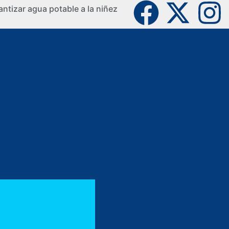
ntizar agua potable a la niñez
La Guaji