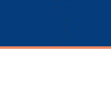
Nacional
Ambiente
De Interés
Ciencia
Economía
Deportes
Cultura
Paisaje Guajiro