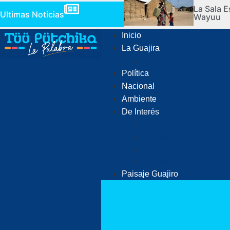
La Sala E
Ultimas Noticias
Wayuu
Inicio
La Guajira
Judiciales
Política
Nacional
Ambiente
De Interés
Ciencia
Economía
Deportes
Cultura
Paisaje Guajiro