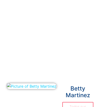
a
Betty
Martinez
Todos sus