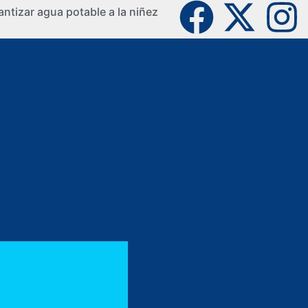
ntizar agua potable a la niñez
La Guaji