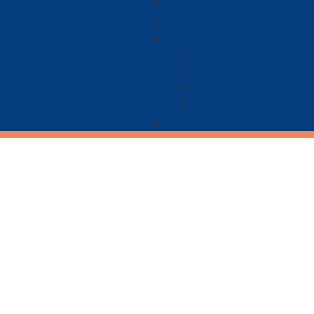
Nacional
Ambiente
De Interés
Ciencia
Economía
Deportes
Cultura
Paisaje Guajiro