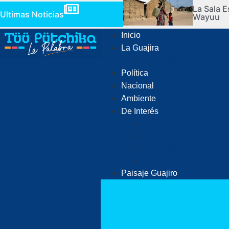
La Sala E
Ultimas Noticias
Wayuu
Inicio
La Guajira
Judiciales
Política
Nacional
Ambiente
De Interés
Ciencia
Economía
Deportes
Cultura
Paisaje Guajiro