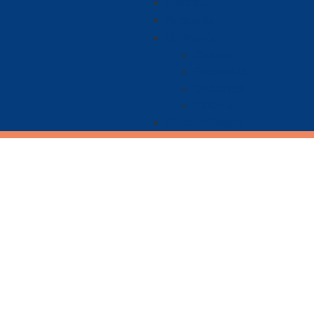
Nacional
Ambiente
De Interés
Ciencia
Economía
Deportes
Cultura
Paisaje Guajiro