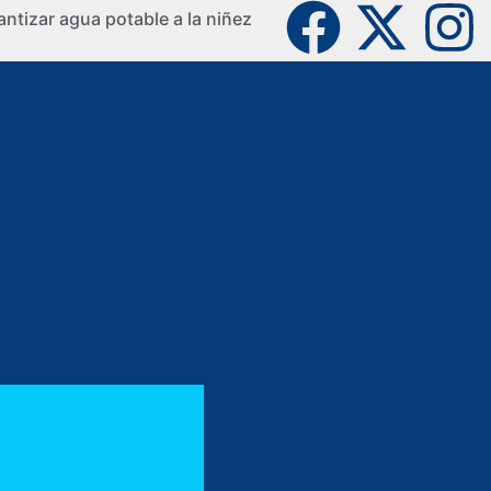
ntizar agua potable a la niñez
La Guaji