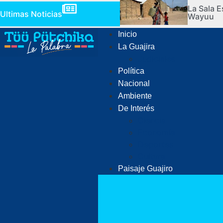
La Sala E
Ultimas Noticias
Wayuu
Inicio
La Guajira
Judiciales
Política
Nacional
Ambiente
De Interés
Ciencia
Economía
Deportes
Cultura
Paisaje Guajiro