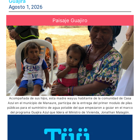
Guajira
Agosto 1, 2026
Paisaje Guajiro
Acompañada de sus hijos, esta madre wayuu habitante de la comunidad de Casa
La
Azul en el municipio de Manaure, participa de la entrega del primer modulo de pilas
sol
públicas para el suministro de agua potable del que empezaron a gozar en el marco
del programa Guajira Azul que lidera el Ministro de Vivienda, Jonathan Malagón.