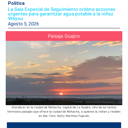
Politica
La Sala Especial de Seguimiento ordena acciones
urgentes para garantizar agua potable a la niñez
Wayuu
Agosto 5, 2026
Paisaje Guajiro
Atardecer en la ciudad de Riohacha, capital de La Guajira. Uno de los tantos
E
hermosos paisajes que ofrece la ciudad de Riohacha, a quienes la visitan y residen
s
en ella. Foto: Betty Martínez Fajardo.