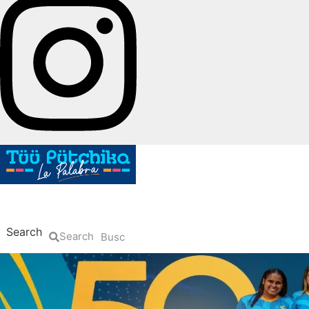
Inicio
La Guajira
Política
Nacional
Search
Search