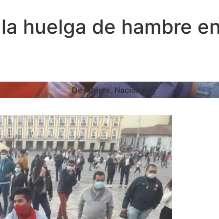
 la huelga de hambre e
De Interes
,
Nacional