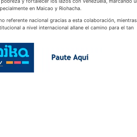
la pobreza y fortalecer los lazos con Venezuela, marcando u
especialmente en Maicao y Riohacha.
mo referente nacional gracias a esta colaboración, mientras
tucional a nivel internacional allane el camino para el tan