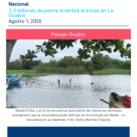
Nacional
3.5 billones de pesos invertirá el Invias en La
Guajira
Agosto 1, 2026
Paisaje Guajiro
Dibulla El Mar y el río se encuentran para pintar de colores los hermosos
La
atardeceres que la comunidad puede disfrutar en el municipio de Dibulla.. La
sol
naturaleza en su esplendor. Foto: Betty Martínez Fajardo.