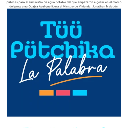
públicas para el suministro de agua potable del que empezaron a gozar en el marco
del programa Guajira Azul que lidera el Ministro de Vivienda, Jonathan Malagón.