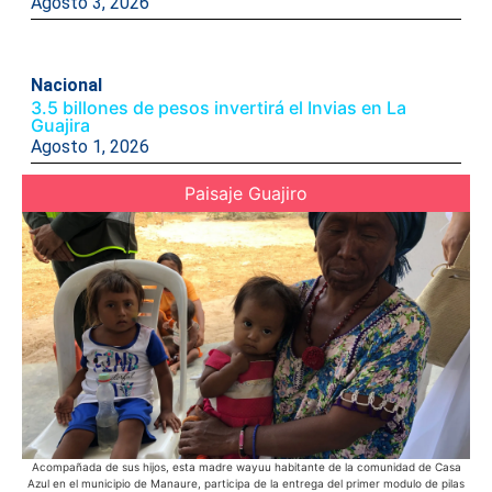
Agosto 3, 2026
Nacional
3.5 billones de pesos invertirá el Invias en La
Guajira
Agosto 1, 2026
Paisaje Guajiro
Acompañada de sus hijos, esta madre wayuu habitante de la comunidad de Casa
En 
Azul en el municipio de Manaure, participa de la entrega del primer modulo de pilas
bic