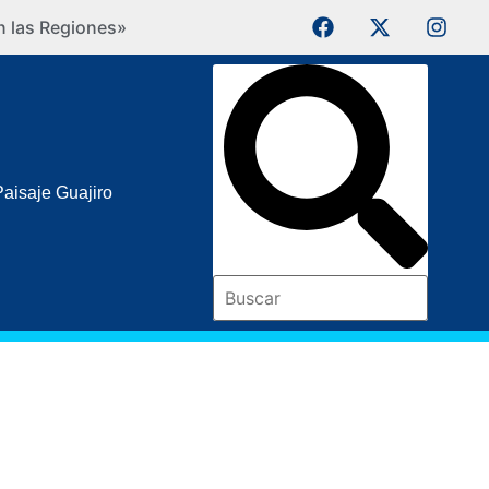
n las Regiones»
IPSI Ko
Paisaje Guajiro