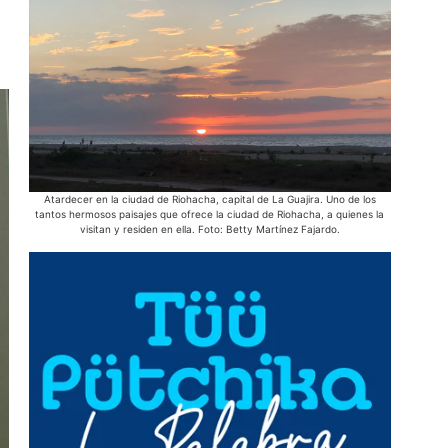
Atardecer en la ciudad de Riohacha, capital de La Guajira. Uno de los
En las c
tantos hermosos paisajes que ofrece la ciudad de Riohacha, a quienes la
privilegi
visitan y residen en ella. Foto: Betty Martínez Fajardo.
arepas y