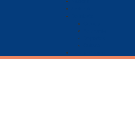
Nacional
Ambiente
De Interés
Ciencia
Economía
Deportes
Cultura
Paisaje Guajiro