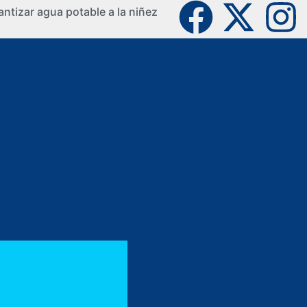
ntizar agua potable a la niñez
La Guaji