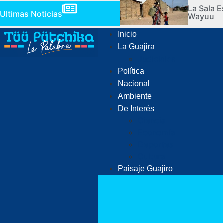
La Sala E
Ultimas Noticias
Wayuu
Inicio
La Guajira
Judiciales
Política
Nacional
Ambiente
De Interés
Ciencia
Economía
Deportes
Cultura
Paisaje Guajiro