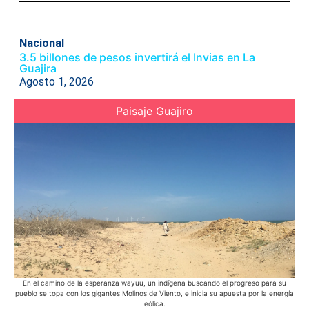
Nacional
3.5 billones de pesos invertirá el Invias en La
Guajira
Agosto 1, 2026
Paisaje Guajiro
En el camino de la esperanza wayuu, un indígena buscando el progreso para su
La
pueblo se topa con los gigantes Molinos de Viento, e inicia su apuesta por la energía
sol
eólica.