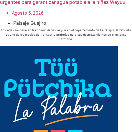
urgentes para garantizar agua potable a la niñez Wayuu
Agosto 5, 2026
Paisaje Guajiro
En cada rancheria en las comunidades wayuu en el departamento de La Guajira, la bicicleta
es uno de los medios de transporte preferido para sus desplazamientos en el extenso
territorio.