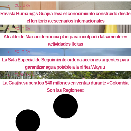
CULTURA
Revista Human@s Guajira lleva el conocimiento construido desde
el territorio a escenarios internacionales
POLITICA
Alcalde de Maicao denuncia plan para inculparlo falsamente en
actividades ilícitas
POLITICA
La Sala Especial de Seguimiento ordena acciones urgentes para
garantizar agua potable a la niñez Wayuu
ECONOMÍA
La Guajira supera los $40 millones en ventas durante «Colombia
Son las Regiones»