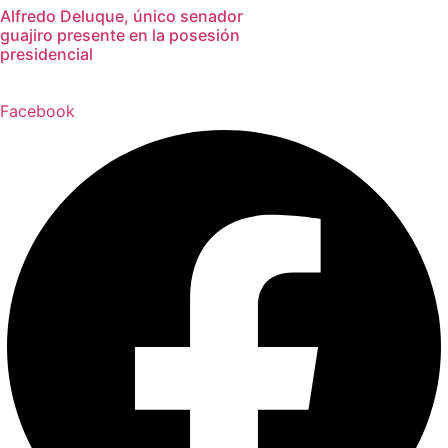
Alfredo Deluque, único senador
guajiro presente en la posesión
presidencial
Facebook