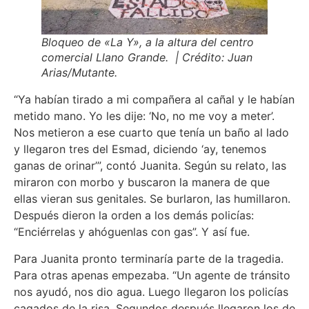
Bloqueo de «La Y», a la altura del centro
comercial Llano Grande. | Crédito: Juan
Arias/Mutante.
“Ya habían tirado a mi compañera al cañal y le habían
metido mano. Yo les dije: ‘No, no me voy a meter’.
Nos metieron a ese cuarto que tenía un baño al lado
y llegaron tres del Esmad, diciendo ‘ay, tenemos
ganas de orinar’”, contó Juanita. Según su relato, las
miraron con morbo y buscaron la manera de que
ellas vieran sus genitales. Se burlaron, las humillaron.
Después dieron la orden a los demás policías:
“Enciérrelas y ahóguenlas con gas”. Y así fue.
Para Juanita pronto terminaría parte de la tragedia.
Para otras apenas empezaba. “Un agente de tránsito
nos ayudó, nos dio agua. Luego llegaron los policías
cagados de la risa. Segundos después llegaron los de