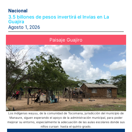
Nacional
3.5 billones de pesos invertirá el Invias en La
Guajira
Agosto 1, 2026
Paisaje Guajiro
Los indígenas wayuu, de la comunidad de Tocomana, jurisdicción del municipio de
Ac
Manaure, siguen esperando el apoyo de la administración municipal, para poder
Azu
mejorar su entorno, especialmente la adecuación de las aulas escolares donde sus
púb
niños cursan hasta el quinto grado.
d