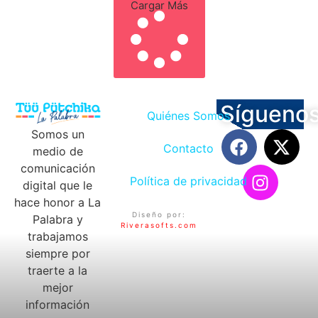
Cargar Más
Sígueno
Quiénes Somos
Somos un
Contacto
medio de
comunicación
Política de privacidad
digital que le
hace honor a La
Diseño por:
Palabra y
Riverasofts.com
trabajamos
siempre por
traerte a la
mejor
información