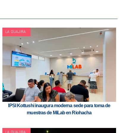
LA GUAJIRA
IPSI Kottushi inaugura moderna sede para toma de
muestras de MiLab en Riohacha
LA GUAJIRA