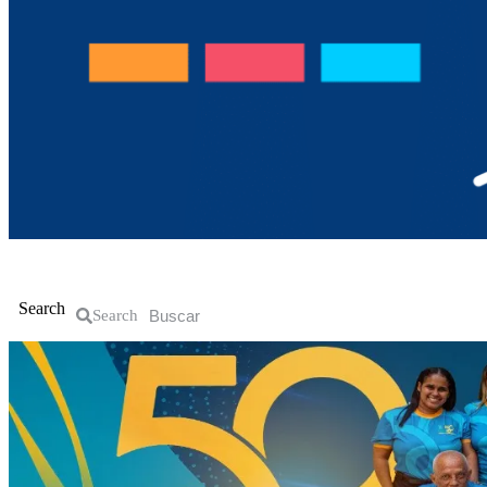
Inicio
La Guajira
Política
Nacional
Search
Search