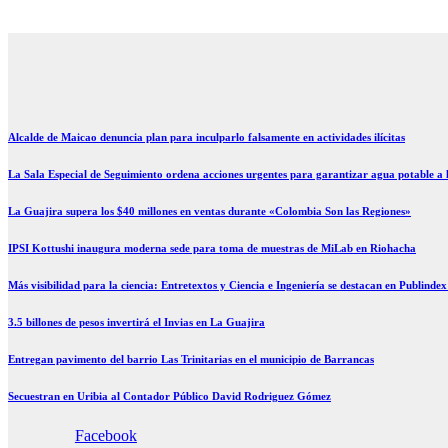
Ir
al
contenido
Alcalde de Maicao denuncia plan para inculparlo falsamente en actividades ilícitas
La Sala Especial de Seguimiento ordena acciones urgentes para garantizar agua potable a
La Guajira supera los $40 millones en ventas durante «Colombia Son las Regiones»
IPSI Kottushi inaugura moderna sede para toma de muestras de MiLab en Riohacha
Más visibilidad para la ciencia: Entretextos y Ciencia e Ingeniería se destacan en Publinde
3.5 billones de pesos invertirá el Invias en La Guajira
Entregan pavimento del barrio Las Trinitarias en el municipio de Barrancas
Secuestran en Uribia al Contador Público David Rodriguez Gómez
Facebook