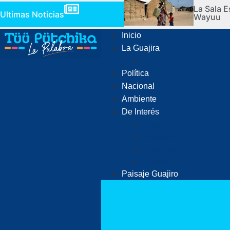
La Sala E
Ultimas Noticias
Wayuu
Inicio
La Guajira
Judiciales
Política
Nacional
Ambiente
De Interés
Ciencia
Economía
Deportes
Cultura
Paisaje Guajiro