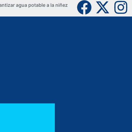
ntizar agua potable a la niñez
La Guaji