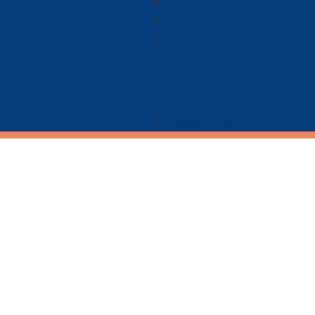
Nacional
Ambiente
De Interés
Ciencia
Economía
Deportes
Cultura
Paisaje Guajiro