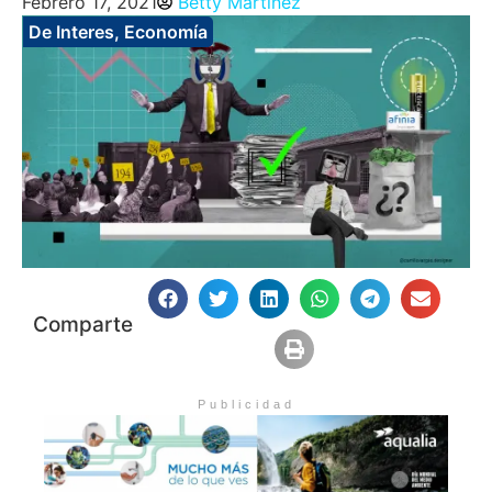
Febrero 17, 2021
Betty Martinez
De Interes
,
Economía
Comparte
Publicidad