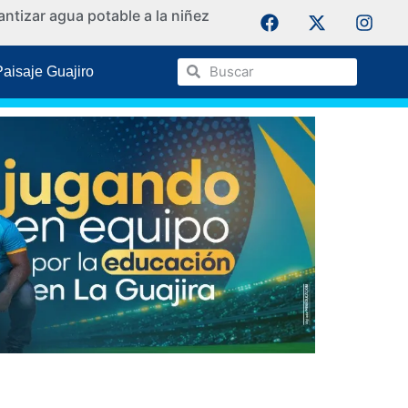
ntizar agua potable a la niñez
La Guaji
Paisaje Guajiro