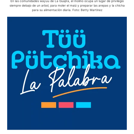
En las comunidades wayuu de La Guajira, el molino ocupa un lugar de privilegio
siempre debajo de un arbol, para moler el maiz y preparar las arepas y la chicha
para su alimentaciòn diaria. Foto: Betty Martinez