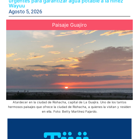
urgentes para garantizar agua potable a la niñez
Wayuu
Agosto 5, 2026
Paisaje Guajiro
Atardecer en la ciudad de Riohacha, capital de La Guajira. Uno de los tantos
En 
hermosos paisajes que ofrece la ciudad de Riohacha, a quienes la visitan y residen
bic
en ella. Foto: Betty Martínez Fajardo.