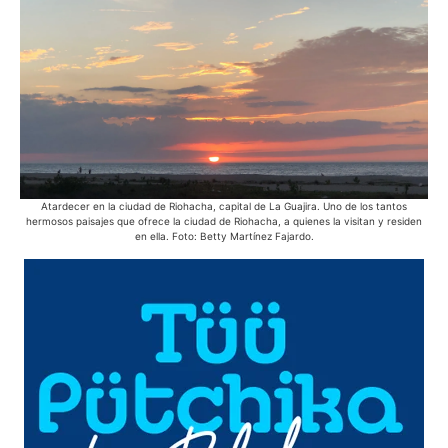
Atardecer en la ciudad de Riohacha, capital de La Guajira. Uno de los tantos
Des
hermosos paisajes que ofrece la ciudad de Riohacha, a quienes la visitan y residen
en ella. Foto: Betty Martínez Fajardo.