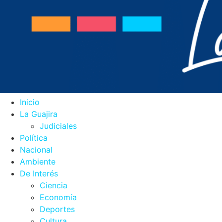
Inicio
La Guajira
Judiciales
Política
Nacional
Ambiente
De Interés
Ciencia
Economía
Deportes
Cultura