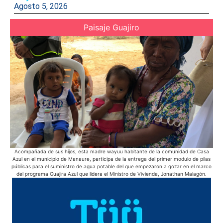
Agosto 5, 2026
Paisaje Guajiro
Acompañada de sus hijos, esta madre wayuu habitante de la comunidad de Casa
Des
Azul en el municipio de Manaure, participa de la entrega del primer modulo de pilas
públicas para el suministro de agua potable del que empezaron a gozar en el marco
del programa Guajira Azul que lidera el Ministro de Vivienda, Jonathan Malagón.