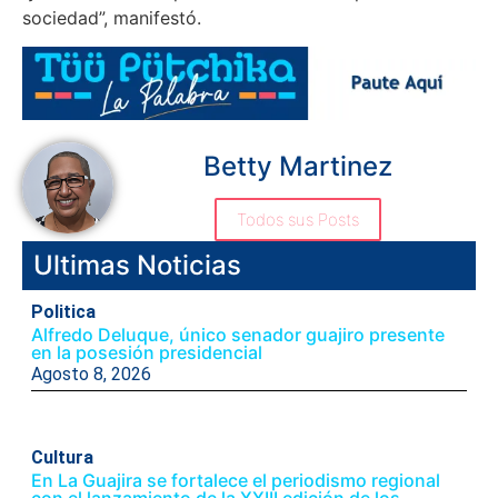
sociedad”, manifestó.
Betty Martinez
Todos sus Posts
Ultimas Noticias
Politica
Alfredo Deluque, único senador guajiro presente
en la posesión presidencial
Agosto 8, 2026
Cultura
En La Guajira se fortalece el periodismo regional
con el lanzamiento de la XXIII edición de los