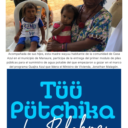
Acompañada de sus hijos, esta madre wayuu habitante de la comunidad de Casa
Azul en el municipio de Manaure, participa de la entrega del primer modulo de pilas
he
públicas para el suministro de agua potable del que empezaron a gozar en el marco
del programa Guajira Azul que lidera el Ministro de Vivienda, Jonathan Malagón.