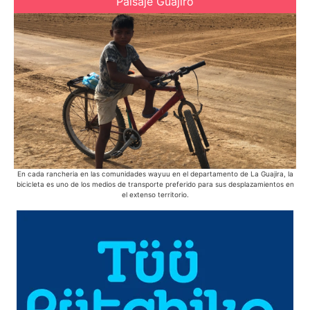
Paisaje Guajiro
En cada rancheria en las comunidades wayuu en el departamento de La Guajira, la
Des
bicicleta es uno de los medios de transporte preferido para sus desplazamientos en
el extenso territorio.