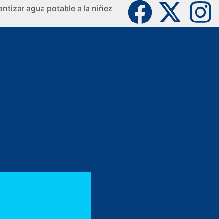
ntizar agua potable a la niñez
La Guaji