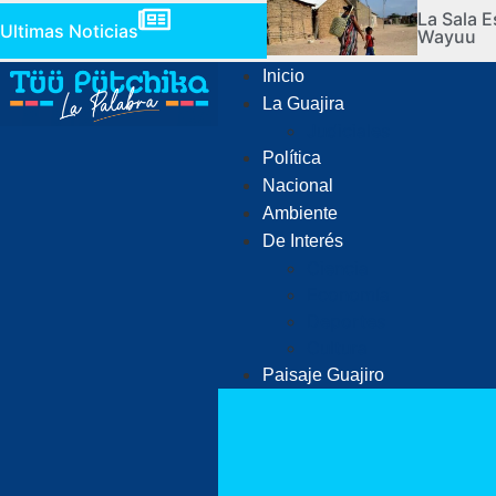
La Sala E
Ultimas Noticias
Wayuu
Inicio
La Guajira
Judiciales
Política
Nacional
Ambiente
De Interés
Ciencia
Economía
Deportes
Cultura
Paisaje Guajiro