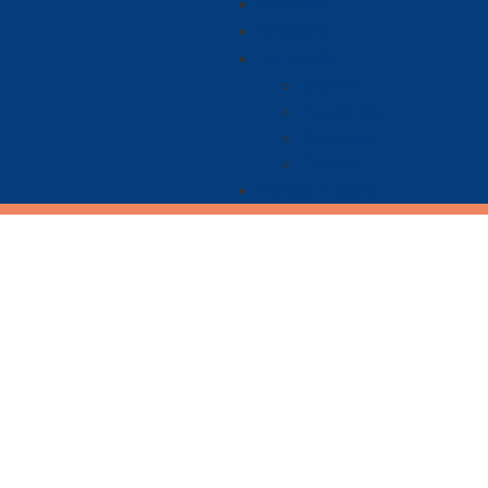
Nacional
Ambiente
De Interés
Ciencia
Economía
Deportes
Cultura
Paisaje Guajiro