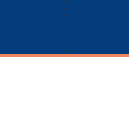
Nacional
Ambiente
De Interés
Ciencia
Economía
Deportes
Cultura
Paisaje Guajiro