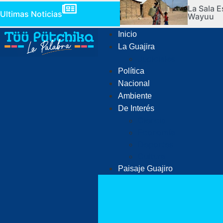
La Sala E
Ultimas Noticias
Wayuu
Inicio
La Guajira
Judiciales
Política
Nacional
Ambiente
De Interés
Ciencia
Economía
Deportes
Cultura
Paisaje Guajiro