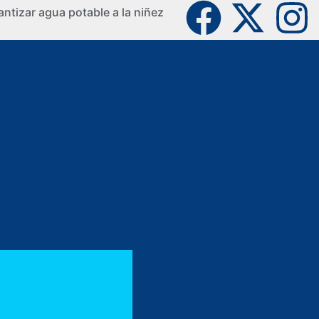
ntizar agua potable a la niñez
La Guaji