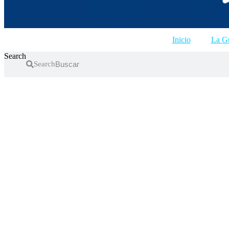
Inicio
La Gu
Search
Search