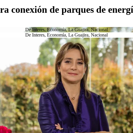
a conexión de parques de energí
De Interes
,
Economía
,
La Guajira
,
Nacional
De Interes
,
Economía
,
La Guajira
,
Nacional