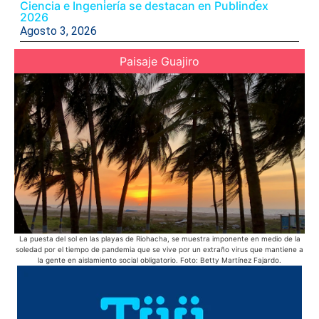
Ciencia e Ingeniería se destacan en Publindex
2026
Agosto 3, 2026
Paisaje Guajiro
La puesta del sol en las playas de Riohacha, se muestra imponente en medio de la
En 
soledad por el tiempo de pandemia que se vive por un extraño virus que mantiene a
bic
la gente en aislamiento social obligatorio. Foto: Betty Martínez Fajardo.