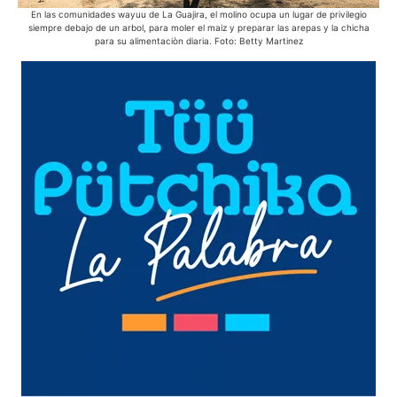
En las comunidades wayuu de La Guajira, el molino ocupa un lugar de privilegio
siempre debajo de un arbol, para moler el maiz y preparar las arepas y la chicha
para su alimentaciòn diaria. Foto: Betty Martinez